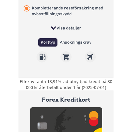
Kompletterande reseförsäkring med
avbeställningsskydd
Visa detaljer
Korttyp
Ansökningskrav
Effektiv ränta 18,91% vid utnyttjad kredit på 30
Upp till 25% rabatt i
000 kr återbetalt under 1 år (2025-07-01)
över 300
Bonus:
webbutiker. 15 öre
Forex Kreditkort
rabatt per liter hos
Preem.
Kompletterande
Försäkring:
reseförsäkring med
avbeställningsskydd