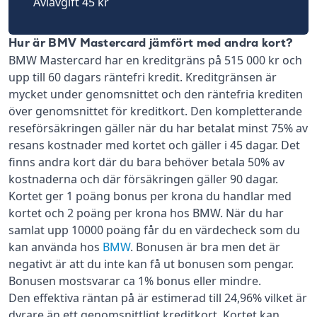
Aviavgift 45 kr
Hur är BMV Mastercard jämfört med andra kort?
BMW Mastercard har en kreditgräns på 515 000 kr och
upp till 60 dagars räntefri kredit. Kreditgränsen är
mycket under genomsnittet och den räntefria krediten
över genomsnittet för kreditkort. Den kompletterande
reseförsäkringen gäller när du har betalat minst 75% av
resans kostnader med kortet och gäller i 45 dagar. Det
finns andra kort där du bara behöver betala 50% av
kostnaderna och där försäkringen gäller 90 dagar.
Kortet ger 1 poäng bonus per krona du handlar med
kortet och 2 poäng per krona hos BMW. När du har
samlat upp 10000 poäng får du en värdecheck som du
kan använda hos
BMW
. Bonusen är bra men det är
negativt är att du inte kan få ut bonusen som pengar.
Bonusen mostsvarar ca 1% bonus eller mindre.
Den effektiva räntan på är estimerad till 24,96% vilket är
dyrare än ett genomsnittligt kreditkort. Kortet kan