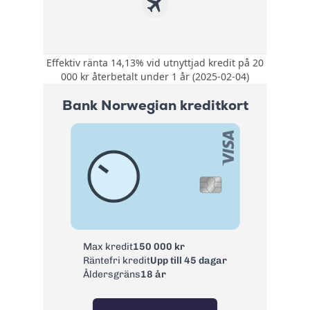
Effektiv ränta 14,13% vid utnyttjad kredit på 20
Kompletterande
000 kr återbetalt under 1 år (2025-02-04)
reseförsäkring med
bland annat
Bank Norwegian kreditkort
avbeställningskydd.
Försäkring:
Köpförsäkring med
allriskförsäkring,
prisgaranti och
förlängt garanti.
0 kr första året
därefter 195 kr/år.
Årsavgift:
Nyckelkund hos
Swedbank 0 kr
Ränta:
14,25%
Max kredit
150 000 kr
Räntefri kredit
Upp till 45 dagar
Effektiv ränta:
14,13%
Åldersgräns
18 år
Kontantuttag i
3 %, lägst 45 kr
bankomat: