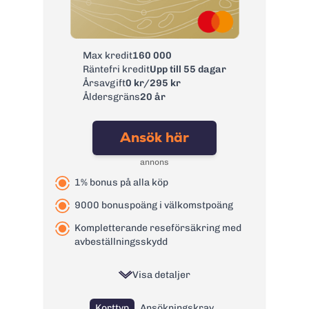
bank:
Avgift
0 kr
pappersfaktura:
Max kredit
160 000
Valutapåslag:
2%
Räntefri kredit
Upp till 55 dagar
Påminnelseavgift:
60 kr
Årsavgift
0 kr/295 kr
Åldersgräns
20 år
Övertrasseringsav
0 kr
gift:
Ansök här
Läs mer om GF Money Kreditkort
→
annons
1% bonus på alla köp
9000 bonuspoäng i välkomstpoäng
Kompletterande reseförsäkring med
avbeställningsskydd
Visa detaljer
Korttyp
Ansökningskrav