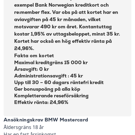
exempel
Bank Norwegian kreditkort
och
re:member flex
. Var obs på att kortet har en
aviavgiften på 45 kr månaden, vilket
motsvarar 490 kr om året. Kontantuttag
kostar 1,95% av uttagsbeloppet, minst 35 kr.
Kortet har också en hög effektiv ränta på
24,96%.
Fakta om kortet
Maximal kreditgräns 15 000 kr
Årsavgift: 0 kr
Administrationsavgift : 45 kr
Upp till 30 – 60 dagars räntefri kredit
Ger bonuspoäng på alla köp
Kompletterande reseförsäkring
Effektiv ränta: 24,96%
Ansökningskrav BMW Mastercard
Åldersgräns 18 år
Har en fast årsinkomst