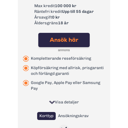
Kontantuttagsavgif
Max kredit
100 000 kr
t inom EU/EES inkl.
2 % lägst 40 SEK
Räntefri kredit
Upp till 55 dagar
Sverige:
Årsavgift
0 kr
Kontantuttagsavgif
0 kr
Åldersgräns
18 år
t utanför EU/EES:
Kontantuttagsavgif
0 kr
Ansök här
t på FOREX:
Avgift
annons
29 kr
pappersfaktura:
Kompletterande reseförsäkring
Valutapåslag:
0%
Köpförsäkring med allrisk, prisgaranti
Påminnelseavgift:
60 kr
och förlängd garanti
Övertrasseringsav
125 kr
Google Pay, Apple Pay eller Samsung
gift:
Pay
Läs mer om FOREX Kreditkort
→
Visa detaljer
Korttyp
Ansökningskrav