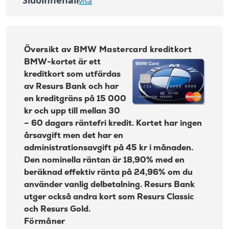
visa
Kontantuttag i
3 %, lägst 45 kr
Översikt av BMW Mastercard kreditkort
bank:
Avgift
Ansökningskrav BMW Mastercard
35 kr
pappersfaktura:
Översikt av BMW Mastercard kreditkort
Så här fungerar bonusen med BMW Mastercard
Valutapåslag:
1,65 %
BMW-kortet är ett
kreditkort som utfärdas
Påminnelseavgift:
60 kr
Delbetala räntefritt
av Resurs Bank och har
Övertrasseringsav
BMW Mastercard kan kopplas till Google Pay,
105 kr
en kreditgräns på 15 000
gift:
Samsung Pay och Apple Pay
kr och upp till mellan 30
Läs mer om More Golf Mastercard
Kompletterande reseförsäkring med BMW
– 60 dagars räntefri kredit. Kortet har ingen
→
Mastercard
årsavgift men det har en
administrationsavgift på 45 kr i månaden.
Beräkna dina kostnader med re:member flex
Den nominella räntan är 18,90% med en
kreditkort
beräknad effektiv ränta på 24,96% om du
Fördelar med BMW Mastercard
använder vanlig delbetalning. Resurs Bank
utger också andra kort som
Resurs Classic
Nackdelar
och
Resurs Gold
.
Hur är BMV Mastercard jämfört med andra kort?
Förmåner