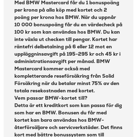
Med BMW Mastercard får du 1 bonuspoäng
BMW Mastercard prislista
per krona på alla köp med kortet och 2
Om BMW Mastercard och Resurs Bank
poäng per krona hos BMW. När du uppnår
10 000 bonuspoäng får du en värdecheck på
100 kr som kan användas hos BMW. Du kan
inte växla ut checken till pengar. Kortet har
räntefri delbetalning på 6 eller 12 mot en
uppläggninsavgift på 195-295 kr och 45 kr i
administrationsavgift per månad. BMW
Mastercard kommer också med
kompletterande reseförsäkring från Solid
Försäkring när du betalar minst 75% av den
totala resekostnaden med kortet.
Vem passar BMW-kortet till?
Detta är ett kreditkort som kan passa för dig
som har en BMW. Bonusen du får med
kortet kan bara användas hos BMW-
återförsäljare och servicverkstäder. Det finns
kort med bättre bonussystem som till