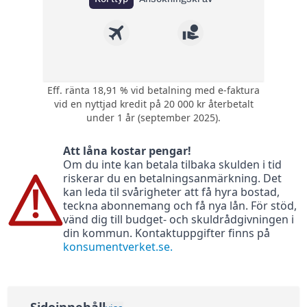
Eff. ränta 18,91 % vid betalning med e-faktura
1 poäng i bonus på
vid en nyttjad kredit på 20 000 kr återbetalt
varje krona du
Bonus:
under 1 år (september 2025).
använder med
kortet.
Att låna kostar pengar!
Kompletterande
Om du inte kan betala tilbaka skulden i tid
Försäkring:
reseförsäkring med
riskerar du en betalningsanmärkning. Det
avbeställningsskydd
kan leda til svårigheter att få hyra bostad,
0 kr (295 kr) - gratis
teckna abonnemang och få nya lån. För stöd,
Årsavgift:
första året sedan
vänd dig till budget- och skuldrådgivningen i
295 kr per år
din kommun. Kontaktuppgifter finns på
konsumentverket.se.
Ränta:
18,24%
Effektiv ränta:
18,91%
Kontantuttag i
3 %, lägst 45 kr
bankomat:
Sidoinnehåll