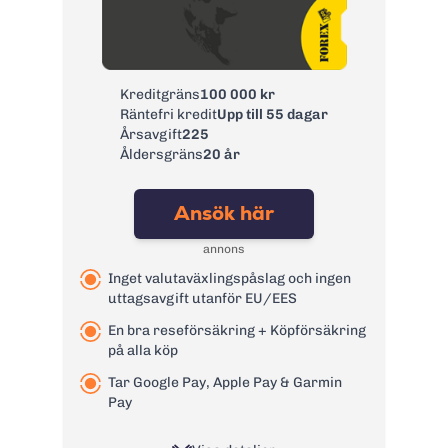
Årsavgift:
0 kr
Ränta:
9,74% - 21,90%
Effektiv ränta:
8,10% - 18,90%
Kreditgräns
100 000 kr
Kontantuttag i
3 %, lägst 35 kr
Räntefri kredit
Upp till 55 dagar
bankomat:
Årsavgift
225
Kontantuttag i
3 %, lägst 35 kr
Åldersgräns
20 år
bank:
Avgift
39 kr
Ansök här
pappersfaktura:
1,75 % på
annons
Valutapåslag:
valutakursen
Inget valutaväxlingspåslag och ingen
Påminnelseavgift:
60 kr
uttagsavgift utanför EU/EES
Övertrasseringsav
95 kr
En bra reseförsäkring + Köpförsäkring
gift:
på alla köp
Läs mer om Remember Flex
→
Tar Google Pay, Apple Pay & Garmin
Pay