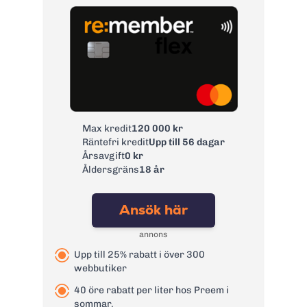
Max kredit
120 000 kr
Räntefri kredit
Upp till 56 dagar
Årsavgift
0 kr
Åldersgräns
18 år
Ansök här
annons
Upp till 25% rabatt i över 300
webbutiker
40 öre rabatt per liter hos Preem i
sommar.