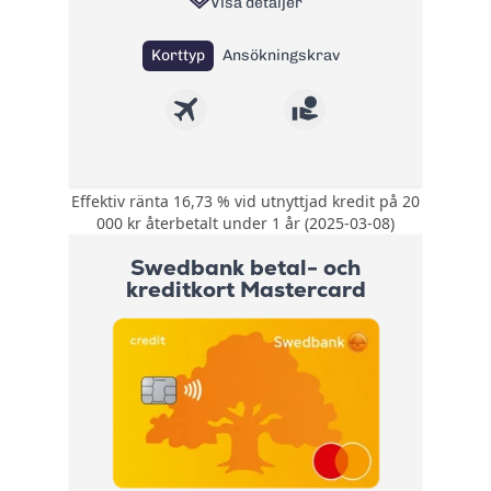
Visa detaljer
Korttyp
Ansökningskrav
Effektiv ränta 16,73 % vid utnyttjad kredit på 20
Rabatterad
000 kr återbetalt under 1 år (2025-03-08)
valutakurs på 1 %
Bonus:
vid köp i FOREX-
Swedbank betal- och
butiker
kreditkort Mastercard
Kompletterande
reseförsäkring med
Försäkring:
avbeställningsskydd
+ Köpförsäkring
Årsavgift:
225 kr
Ränta:
16,74%
Effektiv ränta:
14,75% - 19,27%