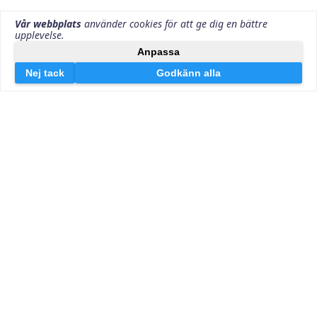
Kontakt oss
Svenskakreditkort.se/Effektiv Markedsføring AS
Lille Markeveien 13
5006 Bergen
post@svenskakreditkort.se
Org.nr 925240028