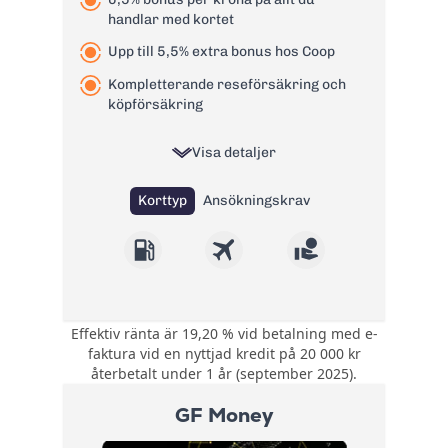
Valutapåslag:
1,99%
handlar med kortet
Påminnelseavgift:
60 kr
Upp till 5,5% extra bonus hos Coop
Läs mer om Bank Norwegian
Kompletterande reseförsäkring och
kreditkort Visa
→
köpförsäkring
Visa detaljer
Korttyp
Ansökningskrav
Effektiv ränta är 19,20 % vid betalning med e-
0,5 poäng per krona
faktura vid en nyttjad kredit på 20 000 kr
på allt du handlar
återbetalt under 1 år (september 2025).
Bonus:
med kortet. Upp till
5,5 poäng per krona
GF Money
hos Coop.
Kompletterande