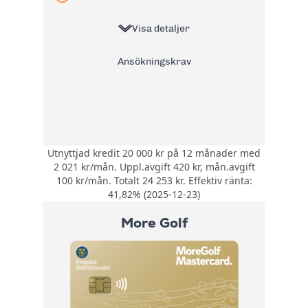
gift:
Läs mer om Coop Mastercard
Visa detaljer
→
Ansökningskrav
Utnyttjad kredit 20 000 kr på 12 månader med
Bonus:
Ingen bonus
2 021 kr/mån. Uppl.avgift 420 kr, mån.avgift
Försäkring:
Ingen inkluderad
100 kr/mån. Totalt 24 253 kr. Effektiv ränta:
Årsavgift:
41,82% (2025-12-23)
0 kr
20% +
More Golf
Ränta:
referansränta
Effektiv ränta:
41,82%
Kontantuttag i
0 kr
bankomat:
Kontantuttag i
0 kr