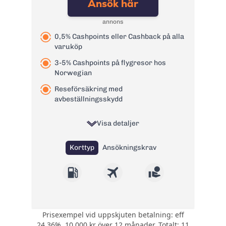
Ansök här
Kontantuttag i
3 %, lägst 45 kr
bank:
annons
Avgift
29 kr
0,5% Cashpoints eller Cashback på alla
pappersfaktura:
varuköp
1,65 % på
Valutapåslag:
3-5% Cashpoints på flygresor hos
valutakursen
Norwegian
Påminnelseavgift:
60 kr
Reseförsäkring med
Övertrasseringsav
105 kr
avbeställningsskydd
gift:
Läs mer om Swedbank betal- och
Visa detaljer
kreditkort Mastercard
→
Korttyp
Ansökningskrav
Prisexempel vid uppskjuten betalning: eff
Välj att ha 0,5%
24,36%, 10 000 kr över 12 månader. Totalt: 11
CashPoints eller