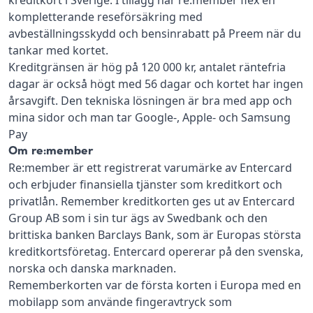
kreditkort i Sverige. I tillägg har re:member flex en
kompletterande reseförsäkring med
avbeställningsskydd och bensinrabatt på Preem när du
tankar med kortet.
Kreditgränsen är hög på 120 000 kr, antalet räntefria
dagar är också högt med 56 dagar och kortet har ingen
årsavgift. Den tekniska lösningen är bra med app och
mina sidor och man tar Google-, Apple- och Samsung
Pay
Om re:member
Re:member är ett registrerat varumärke av Entercard
och erbjuder finansiella tjänster som kreditkort och
privatlån. Remember kreditkorten ges ut av Entercard
Group AB som i sin tur ägs av Swedbank och den
brittiska banken Barclays Bank, som är Europas största
kreditkortsföretag. Entercard opererar på den svenska,
norska och danska marknaden.
Rememberkorten var de första korten i Europa med en
mobilapp som använde fingeravtryck som