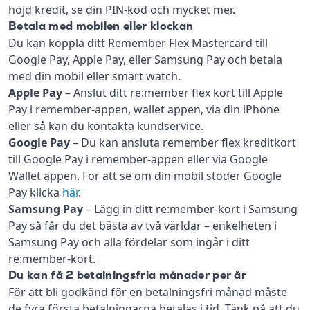
höjd kredit, se din PIN-kod och mycket mer.
Betala med mobilen eller klockan
Du kan koppla ditt Remember Flex Mastercard till
Google Pay, Apple Pay, eller Samsung Pay och betala
med din mobil eller smart watch.
Apple Pay
– Anslut ditt re:member flex kort till Apple
Pay i remember-appen, wallet appen, via din iPhone
eller så kan du kontakta kundservice.
Google Pay
– Du kan ansluta remember flex kreditkort
till Google Pay i remember-appen eller via Google
Wallet appen. För att se om din mobil stöder Google
Pay klicka
här
.
Samsung Pay
– Lägg in ditt re:member-kort i Samsung
Pay så får du det bästa av två världar – enkelheten i
Samsung Pay och alla fördelar som ingår i ditt
re:member-kort.
Du kan få 2 betalningsfria månader per år
För att bli godkänd för en betalningsfri månad måste
de fyra första betalningarna betalas i tid. Tänk på att du