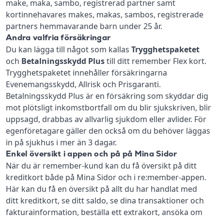
make, maka, sambo, registrerad partner samt
kortinnehavares makes, makas, sambos, registrerade
partners hemmavarande barn under 25 år.
Andra valfria försäkringar
Du kan lägga till något som kallas
Trygghetspaketet
och
Betalningsskydd Plus
till ditt remember Flex kort.
Trygghetspaketet innehåller försäkringarna
Evenemangsskydd, Allrisk och Prisgaranti.
Betalningsskydd Plus är en försäkring som skyddar dig
mot plötsligt inkomstbortfall om du blir sjukskriven, blir
uppsagd, drabbas av allvarlig sjukdom eller avlider. För
egenföretagare gäller den också om du behöver läggas
in på sjukhus i mer än 3 dagar.
Enkel översikt i appen och på på Mina Sidor
När du är remember-kund kan du få översikt på ditt
kreditkort både på Mina Sidor och i re:member-appen.
Här kan du få en översikt på allt du har handlat med
ditt kreditkort, se ditt saldo, se dina transaktioner och
fakturainformation, beställa ett extrakort, ansöka om