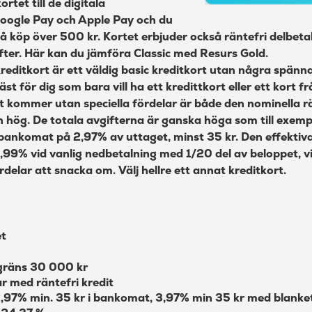
rtet till de digitala
re:member flex kreditkort
oogle Pay och Apple Pay och du
Fördelar med Resurs Classic
å köp över 500 kr. Kortet erbjuder också räntefri delbeta
fter. Här kan du jämföra Classic med
Resurs Gold
.
Nackdelar
kreditkort är ett väldig basic kreditkort utan några spänn
Hur bra är Resurs Classic jämfört
st för dig som bara vill ha ett kredittkort eller ett kort 
med andra kort?
t kommer utan speciella fördelar är både den nominella 
n hög. De totala avgifterna är ganska höga som till exemp
Resurs Classic Mastercard prislista
bankomat på 2,97% av uttaget, minst 35 kr. Den effektiv
Om Resurs Bank
0,99% vid vanlig nedbetalning med 1/20 del av beloppet, vil
rdelar att snacka om. Välj hellre ett annat kreditkort.
et
gräns 30 000 kr
ar med räntefri kredit
,97% min. 35 kr i bankomat, 3,97% min 35 kr med blanke