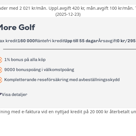
29 kr
der med 2 021 kr/mån. Uppl.avgift 420 kr, mån.avgift 100 kr/mån. To
Ingen bonus
(2025-12-23)
1,75%
Ingen inkluderad
More Golf
35 kr
0 kr
105 kr
ax kredit
160 000
Räntefri kredit
Upp till 55 dagar
Årsavgift
0 kr/295
20% + referansränta
Läs mer om Coop Mastercard
→
41,82%
1% bonus på alla köp
0 kr
9000 bonuspoäng i välkomstpoäng
0 kr
Kompletterande reseförsäkring med avbeställningsskydd
0 kr
Visa detaljer
2%
60 kr
alning med e-faktura vid en nyttjad kredit på 20 000 kr återbetalt u
1 poäng i bonus på varje krona du
0 kr
Kompletterande reseförsäkring m
Läs mer om GF Money Kreditkort
→
0 kr (295 kr) - gratis första året 