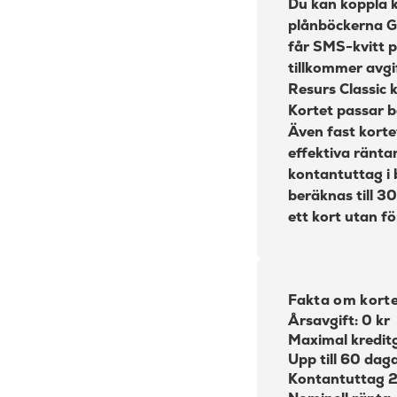
Du kan koppla ko
plånböckerna G
får SMS-kvitt p
tillkommer avgi
Resurs Classic 
Kortet passar bä
Även fast korte
effektiva ränta
kontantuttag i 
beräknas till 3
ett kort utan fö
Fakta om kort
Årsavgift: 0 kr
Maximal kredit
Upp till 60 dag
Kontantuttag 2