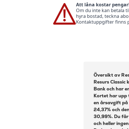
Att låna kostar pengar
Om du inte kan betala ti
Ränta:
hyra bostad, teckna abo
Effektiv ränta:
Kontaktuppgifter finns
Kontantuttag i bankomat:
Kontantuttag i bank:
Avgift pappersfaktura:
Valutapåslag:
Påminnelseavgift:
Översikt av Res
Resurs Classic 
Övertrasseringsavgift:
Bank och har e
Kortet har upp t
en årsavgift på
24,37% och den
30,99%. Du får
och heller ingen