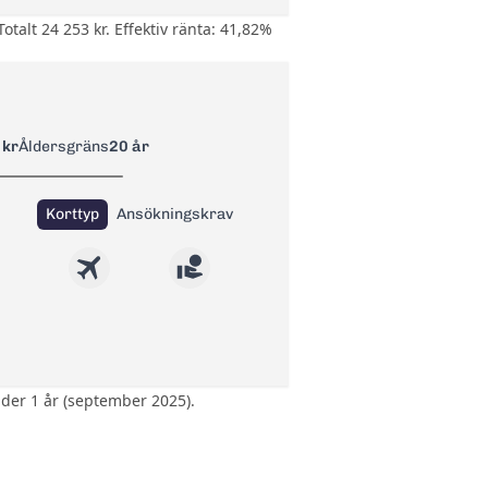
talt 24 253 kr. Effektiv ränta: 41,82%
 kr
Åldersgräns
20 år
Korttyp
Ansökningskrav
nder 1 år (september 2025).
 använder med kortet.
ed avbeställningsskydd
sedan 295 kr per år