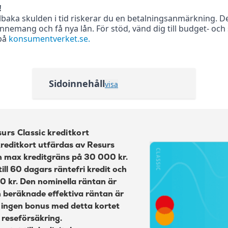
!
lbaka skulden i tid riskerar du en betalningsanmärkning. Det
18,24%
nnemang och få nya lån. För stöd, vänd dig till budget- oc
18,91%
 på
konsumentverket.se.
3 %, lägst 45 kr
3 %, lägst 45 kr
Sidoinnehåll
visa
35 kr
Översikt av Resurs Classic
1,65 %
kreditkort
60 kr
Ansökningskrav Resurs Classic
urs Classic kreditkort
kreditkort
kreditkort utfärdas av Resurs
105 kr
n max kreditgräns på 30 000 kr.
Delbetalning med Resurs Classic
Läs mer om More Golf Mastercard
ill 60 dagars räntefri kredit och
→
Kontaktlös betalning med Google
 0 kr. Den nominella räntan är
pay och Apple Pay
 beräknade effektiva räntan är
 ingen bonus med detta kortet
SMS-kvitto
 reseförsäkring.
Beräkna dina kostnader med