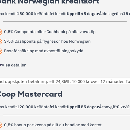
Bank Norwegian kreditkort
0 kr första året därefter 195 kr
60 kr
ax kredit
150 000 kr
Räntefri kredit
Upp till 45 dagar
Åldersgräns
18 
14,25%
125 kr
14,13%
Läs mer om FOREX Kreditkort
→
0,5% Cashpoints eller Cashback på alla varuköp
3 %, lägst 45 kr
3-5% Cashpoints på flygresor hos Norwegian
3 %, lägst 45 kr
Reseförsäkring med avbeställningsskydd
29 kr
Visa detaljer
1,65 % på valutakursen
id uppskjuten betalning: eff 24,36%, 10 000 kr över 12 månader. Tota
60 kr
Välj att ha 0,5% CashPoints eller
Cashpoints får du mellan 3-5% bonu
Coop Mastercard
105 kr
Norwegian
Läs mer om Swedbank betal- och kreditkort Mastercard
Reseförsäkring med avbeställnin
ax kredit
120 000 kr
Räntefri kredit
Upp till 55 dagar
Årsavgift
0 kr/2
0 kr
0,5% bonus per krona på allt du handlar med kortet
22,00%