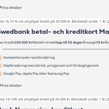
3 %, lägst 35 kr
Visa detaljer
39 kr
nta 16,73 % vid utnyttjad kredit på 20 000 kr återbetalt under 1 år 
1,75 % på valutakursen
Rabatterad valutakurs på 1 % vid 
Swedbank betal- och kreditkort M
60 kr
Kompletterande reseförsäkring m
Köpförsäkring
95 kr
ax kredit
100 000 kr
Räntefri kredit
Upp till 55 dagar
Årsavgift
0 kr
Ål
225 kr
Läs mer om Remember Flex
→
16,74%
Kompletterande reseförsäkring
14,75% - 19,27%
Köpförsäkring med allrisk, prisgaranti och förlängd garanti
kl. Sverige:
2 % lägst 40 SEK
Google Pay, Apple Pay eller Samsung Pay
ES:
0 kr
Visa detaljer
0 kr
änta 14,13% vid utnyttjad kredit på 20 000 kr återbetalt under 1 år (
29 kr
Kompletterande reseförsäkring me
Köpförsäkring med allriskförsäkri
0%