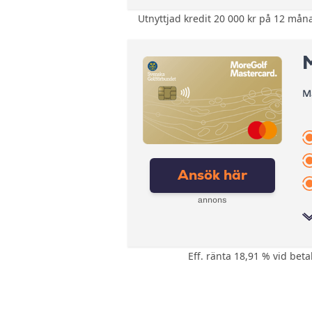
Avgift pappersfaktura:
Utnyttjad kredit 20 000 kr på 12 måna
Bonus:
Valutapåslag:
Försäkring:
Påminnelseavgift:
Årsavgift:
Övertrasseringsavgift:
M
Ränta:
Effektiv ränta:
Kontantuttag i bankomat:
Ansök här
Kontantuttag i bank:
annons
Avgift pappersfaktura:
Valutapåslag:
Påminnelseavgift:
Eff. ränta 18,91 % vid bet
Bonus:
Övertrasseringsavgift:
Försäkring:
Årsavgift: