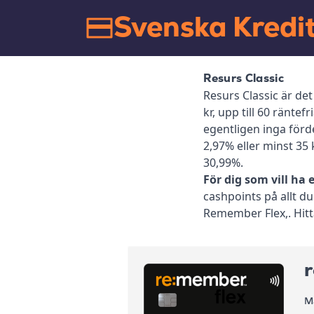
Svenska Kredi
Resurs Classic
Resurs Classic är det
kr, upp till 60 ränte
egentligen inga förd
2,97% eller minst 35 
30,99%.
För dig som vill ha 
cashpoints på allt d
Remember Flex,. Hitt
M