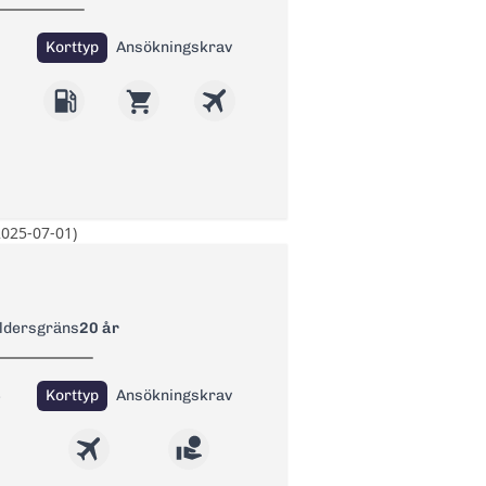
Korttyp
Ansökningskrav
2025-07-01)
butiker. 15 öre rabatt per liter hos
ed avbeställningsskydd
ldersgräns
20 år
S
Korttyp
Ansökningskrav