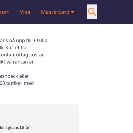
kort
Visa
Mastercard
American Express
Kreditkortsguider
äns på upp till 30 000
7%. Kortet har
 Kontantuttag kostar
ektiva räntan är
ashback eller
200 butiker med
dersgräns
18 år