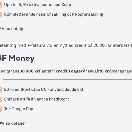
Upp till 5,5% extra bonus hos Coop
24,36%
Kompletterande reseförsäkring och köpförsäkring
0 kr
Visa detaljer
0 kr
45 kr
betalning med e-faktura vid en nyttjad kredit på 20 000 kr återbeta
0,5 poäng per krona på allt du han
1,99%
per krona hos Coop.
GF Money
60 kr
Kompletterande reseförsäkring o
allriskförsäkring, prisgaranti och
reditgräns
30 000 kr
Räntefri kredit
0 dager
Årsavgift
0 kr
Åldersgrän
Läs mer om Bank Norwegian kreditkort Visa
→
0 kr första året därefter 295 kr/å
Ett kreditkort utan UC - använd det direkt
18,95%
Enklare att få än andra kreditkort
1920%
Tar Google Pay
1,5% av belopp minst 35 kr
Visa detaljer
1,5% av belopp minst 35 kr