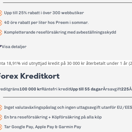
Upp till 25% rabatt i över 300 webbutiker
40 öre rabatt per liter hos Preem i sommar.
Kompletterande reseförsäkring med avbeställningsskydd
Visa detaljer
änta 18,91% vid utnyttjad kredit på 30 000 kr återbetalt under 1 år (
Upp till 25% rabatt i över 300 web
Preem.
orex Kreditkort
Kompletterande reseförsäkring m
reditgräns
100 000 kr
Räntefri kredit
Upp till 55 dagar
Årsavgift
225
Å
0 kr
9,74% - 21,90%
Inget valutaväxlingspåslag och ingen uttagsavgift utanför EU/EE
8,10% - 18,90%
En bra reseförsäkring + Köpförsäkring på alla köp
3 %, lägst 35 kr
Tar Google Pay, Apple Pay & Garmin Pay