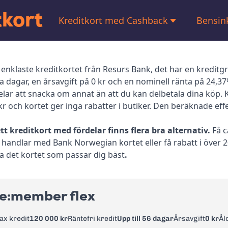
tkort
Kreditkort med Cashback
Bensin
Kreditkort med bonus
Kreditkort med låg ränta
 enklaste kreditkortet från Resurs Bank, det har en kreditgr
fria dagar, en årsavgift på 0 kr och en nominell ränta på 24,3
Kreditkort för resor
elar att snacka om annat än att du kan delbetala dina köp.
kr och kortet ger inga rabatter i butiker. Den beräknade eff
Kreditkort utan valutapåslag
ett kreditkort med fördelar finns flera bra alternativ.
Få c
u handlar med Bank Norwegian kortet eller få rabatt i över 
a det kortet som passar dig bäst
.
re:member flex
ax kredit
120 000 kr
Räntefri kredit
Upp till 56 dagar
Årsavgift
0 kr
Ål