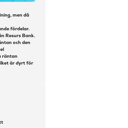
lning, men då
ande fördelar.
från Resurs Bank.
räntan och den
el
a räntan
ket är dyrt för
tt