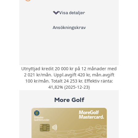
gift:
Läs mer om Coop Mastercard
Visa detaljer
→
Ansökningskrav
Utnyttjad kredit 20 000 kr på 12 månader med
Bonus:
Ingen bonus
2 021 kr/mån. Uppl.avgift 420 kr, mån.avgift
Försäkring:
Ingen inkluderad
100 kr/mån. Totalt 24 253 kr. Effektiv ränta:
Årsavgift:
41,82% (2025-12-23)
0 kr
20% +
More Golf
Ränta:
referansränta
Effektiv ränta:
41,82%
Kontantuttag i
0 kr
bankomat:
Kontantuttag i
0 kr