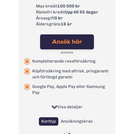
Kontantuttagsavgif
Max kredit
100 000 kr
t inom EU/EES inkl.
2 % lägst 40 SEK
Räntefri kredit
Upp till 55 dagar
Sverige:
Årsavgift
0 kr
Kontantuttagsavgif
0 kr
Åldersgräns
18 år
t utanför EU/EES:
Kontantuttagsavgif
0 kr
Ansök här
t på FOREX:
Avgift
annons
29 kr
pappersfaktura:
Kompletterande reseförsäkring
Valutapåslag:
0%
Köpförsäkring med allrisk, prisgaranti
Påminnelseavgift:
60 kr
och förlängd garanti
Övertrasseringsav
125 kr
Google Pay, Apple Pay eller Samsung
gift:
Pay
Läs mer om FOREX Kreditkort
→
Visa detaljer
Korttyp
Ansökningskrav