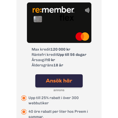
Max kredit
120 000 kr
Räntefri kredit
Upp till 56 dagar
Årsavgift
0 kr
Åldersgräns
18 år
Ansök här
annons
Upp till 25% rabatt i över 300
webbutiker
40 öre rabatt per liter hos Preem i
sommar.