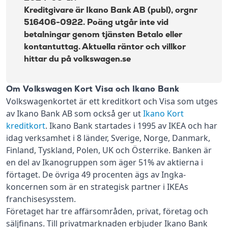
Kreditgivare är Ikano Bank AB (publ), orgnr
516406-0922. Poäng utgår inte vid
betalningar genom tjänsten Betalo eller
kontantuttag. Aktuella räntor och villkor
hittar du på volkswagen.se
Om Volkswagen Kort Visa och Ikano Bank
Volkswagenkortet är ett kreditkort och Visa som utges
av Ikano Bank AB som också ger ut
Ikano Kort
kreditkort
. Ikano Bank startades i 1995 av IKEA och har
idag verksamhet i 8 länder, Sverige, Norge, Danmark,
Finland, Tyskland, Polen, UK och Österrike. Banken är
en del av Ikanogruppen som äger 51% av aktierna i
förtaget. De övriga 49 procenten ägs av Ingka-
koncernen som är en strategisk partner i IKEAs
franchisesysstem.
Företaget har tre affärsområden, privat, företag och
säljfinans. Till privatmarknaden erbjuder Ikano Bank