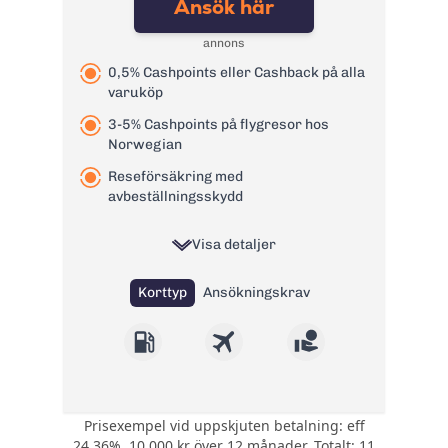
Ansök här
Kontantuttag i
3 %, lägst 45 kr
bank:
annons
Avgift
29 kr
0,5% Cashpoints eller Cashback på alla
pappersfaktura:
varuköp
1,65 % på
Valutapåslag:
3-5% Cashpoints på flygresor hos
valutakursen
Norwegian
Påminnelseavgift:
60 kr
Reseförsäkring med
Övertrasseringsav
105 kr
avbeställningsskydd
gift:
Läs mer om Swedbank betal- och
Visa detaljer
kreditkort Mastercard
→
Korttyp
Ansökningskrav
Prisexempel vid uppskjuten betalning: eff
Välj att ha 0,5%
24,36%, 10 000 kr över 12 månader. Totalt: 11
CashPoints eller