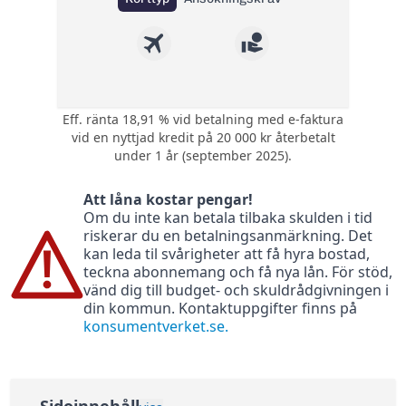
Eff. ränta 18,91 % vid betalning med e-faktura
1 poäng i bonus på
vid en nyttjad kredit på 20 000 kr återbetalt
varje krona du
Bonus:
under 1 år (september 2025).
använder med
kortet.
Att låna kostar pengar!
Kompletterande
Om du inte kan betala tilbaka skulden i tid
Försäkring:
reseförsäkring med
riskerar du en betalningsanmärkning. Det
avbeställningsskydd
kan leda til svårigheter att få hyra bostad,
0 kr (295 kr) - gratis
teckna abonnemang och få nya lån. För stöd,
Årsavgift:
första året sedan
vänd dig till budget- och skuldrådgivningen i
295 kr per år
din kommun. Kontaktuppgifter finns på
konsumentverket.se.
Ränta:
18,24%
Effektiv ränta:
18,91%
Kontantuttag i
3 %, lägst 45 kr
bankomat:
Sidoinnehåll