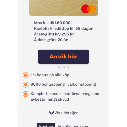
bank:
Avgift
0 kr
pappersfaktura:
Max kredit
160 000
Valutapåslag:
2%
Räntefri kredit
Upp till 55 dagar
Påminnelseavgift:
60 kr
Årsavgift
0 kr/295 kr
Åldersgräns
20 år
Övertrasseringsav
0 kr
gift:
Ansök här
Läs mer om GF Money Kreditkort
→
annons
1% bonus på alla köp
9000 bonuspoäng i välkomstpoäng
Kompletterande reseförsäkring med
avbeställningsskydd
Visa detaljer
Korttyp
Ansökningskrav