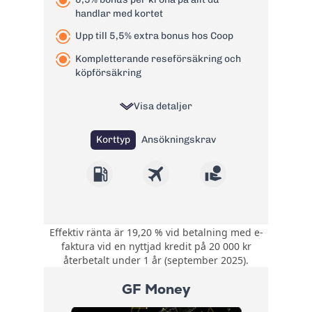
Valutapåslag:
1,99%
handlar med kortet
Påminnelseavgift:
60 kr
Upp till 5,5% extra bonus hos Coop
Läs mer om Bank Norwegian
Kompletterande reseförsäkring och
kreditkort Visa
→
köpförsäkring
Visa detaljer
Korttyp
Ansökningskrav
Effektiv ränta är 19,20 % vid betalning med e-
0,5 poäng per krona
faktura vid en nyttjad kredit på 20 000 kr
på allt du handlar
återbetalt under 1 år (september 2025).
Bonus:
med kortet. Upp till
5,5 poäng per krona
GF Money
hos Coop.
Kompletterande