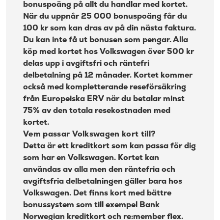
bonuspoäng på allt du handlar med kortet.
Nackdelar
När du uppnår 25 000 bonuspoäng får du
100 kr som kan dras av på din nästa faktura.
Hur är Volkswagenkortet kreditkort jämfört med
Du kan inte få ut bonusen som pengar. Alla
andra kort?
köp med kortet hos Volkswagen över 500 kr
Volkswagen Kort kreditkort prislista
delas upp i avgiftsfri och räntefri
delbetalning på 12 månader. Kortet kommer
Om Volkswagen Kort Visa och Ikano Bank
också med kompletterande reseförsäkring
från Europeiska ERV när du betalar minst
75% av den totala resekostnaden med
kortet.
Vem passar Volkswagen kort till?
Detta är ett kreditkort som kan passa för dig
som har en Volkswagen. Kortet kan
användas av alla men den räntefria och
avgiftsfria delbetalningen gäller bara hos
Volkswagen. Det finns kort med bättre
bonussystem som till exempel
Bank
Norwegian kreditkort
och
re:member flex
.