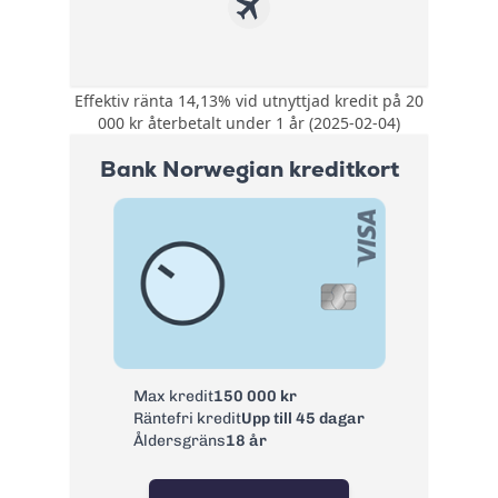
Effektiv ränta 14,13% vid utnyttjad kredit på 20
Kompletterande
000 kr återbetalt under 1 år (2025-02-04)
reseförsäkring med
bland annat
Bank Norwegian kreditkort
avbeställningskydd.
Försäkring:
Köpförsäkring med
allriskförsäkring,
prisgaranti och
förlängt garanti.
0 kr första året
därefter 195 kr/år.
Årsavgift:
Nyckelkund hos
Swedbank 0 kr
Ränta:
14,25%
Max kredit
150 000 kr
Räntefri kredit
Upp till 45 dagar
Effektiv ränta:
14,13%
Åldersgräns
18 år
Kontantuttag i
3 %, lägst 45 kr
bankomat: