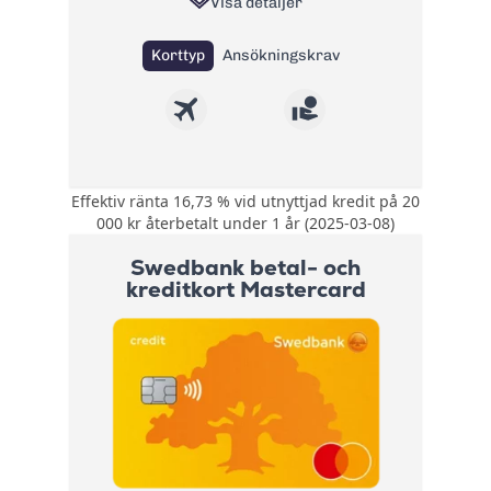
Visa detaljer
Korttyp
Ansökningskrav
Effektiv ränta 16,73 % vid utnyttjad kredit på 20
Rabatterad
000 kr återbetalt under 1 år (2025-03-08)
valutakurs på 1 %
Bonus:
vid köp i FOREX-
Swedbank betal- och
butiker
kreditkort Mastercard
Kompletterande
reseförsäkring med
Försäkring:
avbeställningsskydd
+ Köpförsäkring
Årsavgift:
225 kr
Ränta:
16,74%
Effektiv ränta:
14,75% - 19,27%