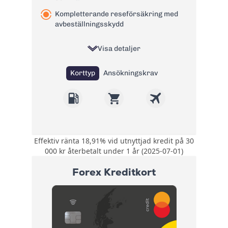
Kompletterande reseförsäkring med
avbeställningsskydd
Visa detaljer
Korttyp
Ansökningskrav
Effektiv ränta 18,91% vid utnyttjad kredit på 30
Upp till 25% rabatt i
000 kr återbetalt under 1 år (2025-07-01)
över 300
Bonus:
webbutiker. 15 öre
Forex Kreditkort
rabatt per liter hos
Preem.
Kompletterande
Försäkring:
reseförsäkring med
avbeställningsskydd