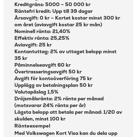
Kreditgräns: 5000 – 50 000 kr
Räntefri kredit: Upp till 39 dagar
Årsavgift: 0 kr – Kortet kostar minst 300 kr
om året (aviavgift kostar 25 kr mån)
Nominell ränta: 21,40%
Effektiv ränta: 25,25%
Aviavgift: 25 kr
Kontantuttag: 2% av uttaget belopp minst
35 kr
Påminnelseavgift 60 kr
Övertrasseringsavgift 50 kr
Avgift för kontoöverföring 75 kr
Upplägg av betalningsplan 50 kr
Valutapåslag 1,5%
Dröjsmålsränta: 2% ränta per månad
(motsvarar 24% ränta per år)
Lägsta belopp att betala per månad: 1/20 av
skulden, minst 100 kr
Ränteexempel
Med Volkswagen Kort Visa kan du dela upp