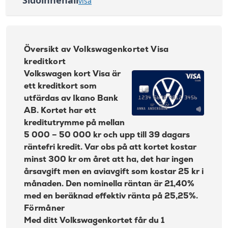
visa
Kontantuttag i
3 %, lägst 45 kr
Översikt av Volkswagenkortet Visa kreditkort
bank:
Avgift
Ansökningskrav Volkswagen kort
35 kr
pappersfaktura:
Översikt av Volkswagenkortet Visa
Så här får du bonus med Volkswagenkortet
Valutapåslag:
1,65 %
kreditkort
Volkswagen kort Visa är
Påminnelseavgift:
60 kr
Drivmedelsrabatt hos Preem
ett kreditkort som
Övertrasseringsav
Räntefri och avgiftsfri delbetalning hos
105 kr
utfärdas av Ikano Bank
gift:
Volkswagen
AB. Kortet har ett
Läs mer om More Golf Mastercard
Volkswagenkortet kan inte kopplas till Google Pay,
kreditutrymme på mellan
→
Samsung Pay och Apple Pay
5 000 – 50 000 kr och upp till 39 dagars
räntefri kredit. Var obs på att kortet kostar
Blippa med kortet
minst 300 kr om året att ha, det har ingen
Kompletterande reseförsäkring med Volkswagen
årsavgift men en aviavgift som kostar 25 kr i
kort
månaden. Den nominella räntan är 21,40%
med en beräknad effektiv ränta på 25,25%.
Beräkna dina kostnader med Volkswagen
kreditkort
Förmåner
Med ditt Volkswagenkortet får du 1
Fördelar med Volkswagen kort