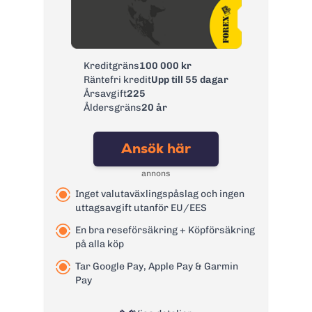
Årsavgift:
0 kr
Ränta:
9,74% - 21,90%
Effektiv ränta:
8,10% - 18,90%
Kreditgräns
100 000 kr
Kontantuttag i
3 %, lägst 35 kr
Räntefri kredit
Upp till 55 dagar
bankomat:
Årsavgift
225
Kontantuttag i
3 %, lägst 35 kr
Åldersgräns
20 år
bank:
Avgift
39 kr
Ansök här
pappersfaktura:
1,75 % på
annons
Valutapåslag:
valutakursen
Inget valutaväxlingspåslag och ingen
Påminnelseavgift:
60 kr
uttagsavgift utanför EU/EES
Övertrasseringsav
95 kr
En bra reseförsäkring + Köpförsäkring
gift:
på alla köp
Läs mer om Remember Flex
→
Tar Google Pay, Apple Pay & Garmin
Pay