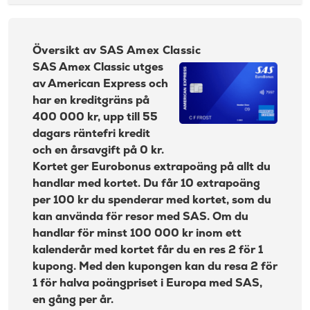
3 %, lägst 45 kr
Översikt av SAS Amex Classic
bank:
Avgift
35 kr
pappersfaktura:
Översikt av SAS Amex Classic
Ansökningskrav SAS Amex Classic
Valutapåslag:
1,65 %
SAS Amex Classic utges
av American Express och
Påminnelseavgift:
60 kr
Eurobonus extrapoäng på allt du handlar med
kortet
har en kreditgräns på
Övertrasseringsav
105 kr
400 000 kr, upp till 55
gift:
Samla poäng tillsammans
dagars räntefri kredit
Läs mer om More Golf Mastercard
Flyger du med SAS får du basispoäng
och en årsavgift på 0 kr.
→
Kortet ger Eurobonus extrapoäng på allt du
Skydd mot kortbedrägerier
handlar med kortet. Du får 10 extrapoäng
Beräkna dina kostnader med SAS Amex Classic
per 100 kr du spenderar med kortet, som du
kan använda för resor med SAS. Om du
Fördelar SAS Amex Classic
handlar för minst 100 000 kr inom ett
Nackdelar
kalenderår med kortet får du en res 2 för 1
kupong. Med den kupongen kan du resa 2 för
Vad menar vi om SAS Amex Classic?
1 för halva poängpriset i Europa med SAS,
SAS Amex Classic prislista
en gång per år.