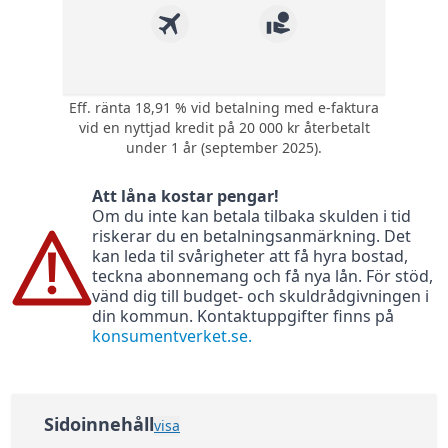
Eff. ränta 18,91 % vid betalning med e-faktura
1 poäng i bonus på
vid en nyttjad kredit på 20 000 kr återbetalt
varje krona du
Bonus:
under 1 år (september 2025).
använder med
kortet.
Att låna kostar pengar!
Kompletterande
Om du inte kan betala tilbaka skulden i tid
Försäkring:
reseförsäkring med
riskerar du en betalningsanmärkning. Det
avbeställningsskydd
kan leda til svårigheter att få hyra bostad,
0 kr (295 kr) - gratis
teckna abonnemang och få nya lån. För stöd,
Årsavgift:
första året sedan
vänd dig till budget- och skuldrådgivningen i
295 kr per år
din kommun. Kontaktuppgifter finns på
konsumentverket.se.
Ränta:
18,24%
Effektiv ränta:
18,91%
Kontantuttag i
3 %, lägst 45 kr
bankomat:
Sidoinnehåll
visa
Kontantuttag i