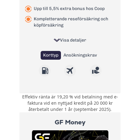
Påminnelseavgift:
60 kr
Upp till 5,5% extra bonus hos Coop
Läs mer om Bank Norwegian
Kompletterande reseförsäkring och
kreditkort Visa
→
köpförsäkring
Visa detaljer
Korttyp
Ansökningskrav
Effektiv ränta är 19,20 % vid betalning med e-
0,5 poäng per krona
faktura vid en nyttjad kredit på 20 000 kr
på allt du handlar
återbetalt under 1 år (september 2025).
Bonus:
med kortet. Upp till
5,5 poäng per krona
GF Money
hos Coop.
Kompletterande
reseförsäkring och