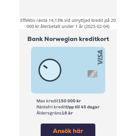
Effektiv ränta 14,13% vid utnyttjad kredit på 20
Kompletterande
000 kr återbetalt under 1 år (2025-02-04)
reseförsäkring med
bland annat
Bank Norwegian kreditkort
avbeställningskydd.
Försäkring:
Köpförsäkring med
allriskförsäkring,
prisgaranti och
förlängt garanti.
0 kr första året
därefter 195 kr/år.
Årsavgift:
Nyckelkund hos
Swedbank 0 kr
Ränta:
14,25%
Max kredit
150 000 kr
Räntefri kredit
Upp till 45 dagar
Effektiv ränta:
14,13%
Åldersgräns
18 år
Kontantuttag i
3 %, lägst 45 kr
bankomat:
Ansök här
Kontantuttag i
3 %, lägst 45 kr