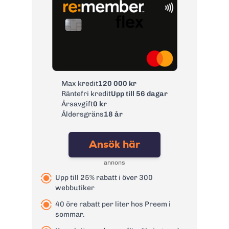
Max kredit
120 000 kr
Räntefri kredit
Upp till 56 dagar
Årsavgift
0 kr
Åldersgräns
18 år
Ansök här
annons
Upp till 25% rabatt i över 300
webbutiker
40 öre rabatt per liter hos Preem i
sommar.