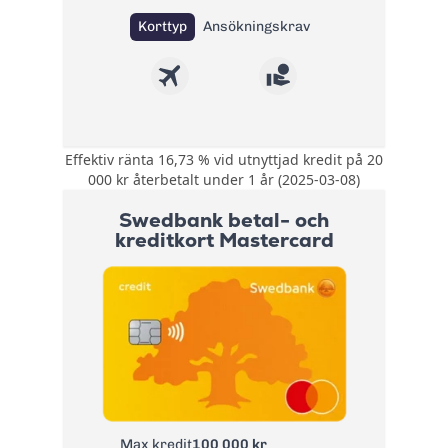
Korttyp
Ansökningskrav
Effektiv ränta 16,73 % vid utnyttjad kredit på 20
Rabatterad
000 kr återbetalt under 1 år (2025-03-08)
valutakurs på 1 %
Bonus:
vid köp i FOREX-
Swedbank betal- och
butiker
kreditkort Mastercard
Kompletterande
reseförsäkring med
Försäkring:
avbeställningsskydd
+ Köpförsäkring
Årsavgift:
225 kr
Ränta:
16,74%
Effektiv ränta:
14,75% - 19,27%
Kontantuttagsavgif
Max kredit
100 000 kr
t inom EU/EES inkl.
2 % lägst 40 SEK