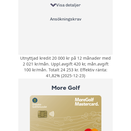
Läs mer om Coop Mastercard
Visa detaljer
→
Ansökningskrav
Utnyttjad kredit 20 000 kr på 12 månader med
Bonus:
Ingen bonus
2 021 kr/mån. Uppl.avgift 420 kr, mån.avgift
Försäkring:
Ingen inkluderad
100 kr/mån. Totalt 24 253 kr. Effektiv ränta:
Årsavgift:
41,82% (2025-12-23)
0 kr
20% +
More Golf
Ränta:
referansränta
Effektiv ränta:
41,82%
Kontantuttag i
0 kr
bankomat:
Kontantuttag i
0 kr
bank: