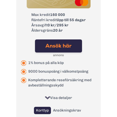
Avgift
0 kr
pappersfaktura:
Max kredit
160 000
Valutapåslag:
2%
Räntefri kredit
Upp till 55 dagar
Påminnelseavgift:
60 kr
Årsavgift
0 kr/295 kr
Åldersgräns
20 år
Övertrasseringsav
0 kr
gift:
Ansök här
Läs mer om GF Money Kreditkort
→
annons
1% bonus på alla köp
9000 bonuspoäng i välkomstpoäng
Kompletterande reseförsäkring med
avbeställningsskydd
Visa detaljer
Korttyp
Ansökningskrav