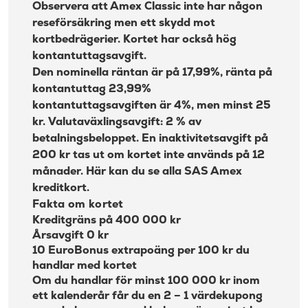
Observera att Amex Classic inte har någon
Om American Express
reseförsäkring men ett skydd mot
kortbedrägerier. Kortet har också hög
kontantuttagsavgift.
Den nominella räntan är på 17,99%, ränta på
kontantuttag 23,99%
kontantuttagsavgiften är 4%, men minst 25
kr. Valutaväxlingsavgift: 2 % av
betalningsbeloppet. En inaktivitetsavgift på
200 kr tas ut om kortet inte används på 12
månader. Här kan du se alla
SAS Amex
kreditkort
.
Fakta om kortet
Kreditgräns på 400 000 kr
Årsavgift 0 kr
10 EuroBonus extrapoäng per 100 kr du
handlar med kortet
Om du handlar för minst 100 000 kr inom
ett kalenderår får du en 2 – 1 värdekupong