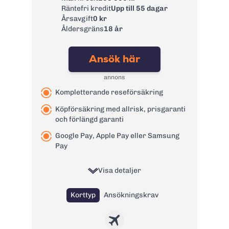
Räntefri kredit
Upp till 55 dagar
Sverige:
Årsavgift
0 kr
Kontantuttagsavgif
0 kr
Åldersgräns
18 år
t utanför EU/EES:
Kontantuttagsavgif
0 kr
Ansök här
t på FOREX:
Avgift
annons
29 kr
pappersfaktura:
Kompletterande reseförsäkring
Valutapåslag:
0%
Köpförsäkring med allrisk, prisgaranti
Påminnelseavgift:
60 kr
och förlängd garanti
Övertrasseringsav
125 kr
Google Pay, Apple Pay eller Samsung
gift:
Pay
Läs mer om FOREX Kreditkort
→
Visa detaljer
Korttyp
Ansökningskrav