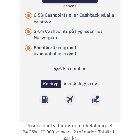
bank:
annons
Avgift
29 kr
0,5% Cashpoints eller Cashback på alla
pappersfaktura:
varuköp
1,65 % på
Valutapåslag:
3-5% Cashpoints på flygresor hos
valutakursen
Norwegian
Påminnelseavgift:
60 kr
Reseförsäkring med
Övertrasseringsav
105 kr
avbeställningsskydd
gift:
Läs mer om Swedbank betal- och
Visa detaljer
kreditkort Mastercard
→
Korttyp
Ansökningskrav
Prisexempel vid uppskjuten betalning: eff
Välj att ha 0,5%
24,36%, 10 000 kr över 12 månader. Totalt: 11
CashPoints eller
231 kr.
Cashback på alla