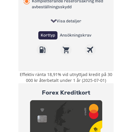
Kompletterande reseförsäkring med
avbeställningsskydd
Visa detaljer
Korttyp
Ansökningskrav
Effektiv ränta 18,91% vid utnyttjad kredit på 30
Upp till 25% rabatt i
000 kr återbetalt under 1 år (2025-07-01)
över 300
Bonus:
webbutiker. 15 öre
Forex Kreditkort
rabatt per liter hos
Preem.
Kompletterande
Försäkring:
reseförsäkring med
avbeställningsskydd
Årsavgift:
0 kr