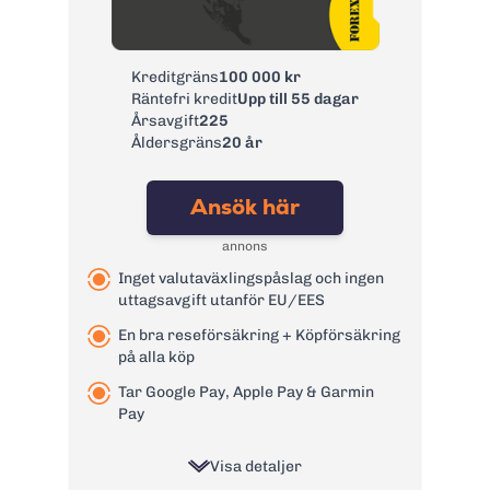
Ränta:
9,74% - 21,90%
Effektiv ränta:
8,10% - 18,90%
Kreditgräns
100 000 kr
Kontantuttag i
3 %, lägst 35 kr
Räntefri kredit
Upp till 55 dagar
bankomat:
Årsavgift
225
Kontantuttag i
3 %, lägst 35 kr
Åldersgräns
20 år
bank:
Avgift
39 kr
Ansök här
pappersfaktura:
1,75 % på
annons
Valutapåslag:
valutakursen
Inget valutaväxlingspåslag och ingen
Påminnelseavgift:
60 kr
uttagsavgift utanför EU/EES
Övertrasseringsav
95 kr
En bra reseförsäkring + Köpförsäkring
gift:
på alla köp
Läs mer om Remember Flex
→
Tar Google Pay, Apple Pay & Garmin
Pay
Visa detaljer