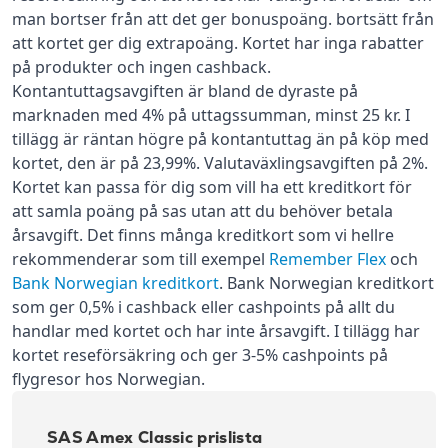
man bortser från att det ger bonuspoäng. bortsätt från
att kortet ger dig extrapoäng. Kortet har inga rabatter
på produkter och ingen cashback.
Kontantuttagsavgiften är bland de dyraste på
marknaden med 4% på uttagssumman, minst 25 kr. I
tillägg är räntan högre på kontantuttag än på köp med
kortet, den är på 23,99%. Valutaväxlingsavgiften på 2%.
Kortet kan passa för dig som vill ha ett kreditkort för
att samla poäng på sas utan att du behöver betala
årsavgift. Det finns många kreditkort som vi hellre
rekommenderar som till exempel
Remember Flex
och
Bank Norwegian kreditkort
. Bank Norwegian kreditkort
som ger 0,5% i cashback eller cashpoints på allt du
handlar med kortet och har inte årsavgift. I tillägg har
kortet reseförsäkring och ger 3-5% cashpoints på
flygresor hos Norwegian.
SAS Amex Classic prislista