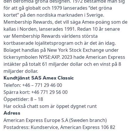
den berömda gröna designen. 1972 bestämde man sig
för att gå globalt och 1979 lanserades ”det gröna
kortet” på den nordiska marknaden i Sverige.
Membership Rewards, det vill säga Amex-poäng som de
kallas i Norden, lanserades 1991. Redan 10 år senare
var Membership Rewards världens största
kortbaserade lojalitetsprogram och är det än idag.
Bolaget handlas på New York Stock Exchange under
tickersymbolen NYSE:AXP. 2023 hade American Express
intäkter på totalt 61 miljarder dollar och en vinst på 8
miljarder dollar.
Kundtjänst SAS Amex Classic
Telefon: +46 – 771 29 46 00
Spärra kort: +46 771 29 56 00
Öppettider: 8 – 18
Har också chatt som är öppet dygnet runt
Adress
American Express Europe S.A (Sweden branch)
Postadress: Kundservice, American Express 106 82