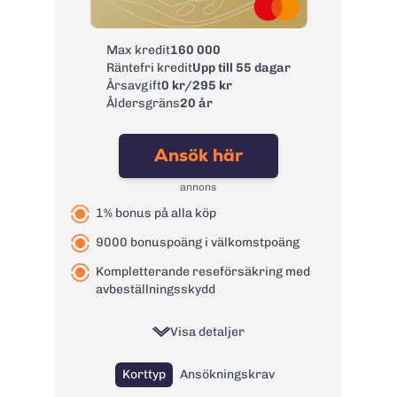
Avgift
0 kr
pappersfaktura:
Max kredit
160 000
Valutapåslag:
2%
Räntefri kredit
Upp till 55 dagar
Påminnelseavgift:
60 kr
Årsavgift
0 kr/295 kr
Åldersgräns
20 år
Övertrasseringsav
0 kr
gift:
Ansök här
Läs mer om GF Money Kreditkort
→
annons
1% bonus på alla köp
9000 bonuspoäng i välkomstpoäng
Kompletterande reseförsäkring med
avbeställningsskydd
Visa detaljer
Korttyp
Ansökningskrav