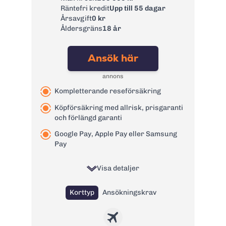
Räntefri kredit
Upp till 55 dagar
Sverige:
Årsavgift
0 kr
Kontantuttagsavgif
0 kr
Åldersgräns
18 år
t utanför EU/EES:
Kontantuttagsavgif
0 kr
Ansök här
t på FOREX:
Avgift
annons
29 kr
pappersfaktura:
Kompletterande reseförsäkring
Valutapåslag:
0%
Köpförsäkring med allrisk, prisgaranti
Påminnelseavgift:
60 kr
och förlängd garanti
Övertrasseringsav
125 kr
Google Pay, Apple Pay eller Samsung
gift:
Pay
Läs mer om FOREX Kreditkort
→
Visa detaljer
Korttyp
Ansökningskrav