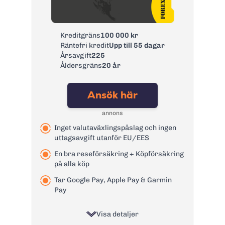
Ränta:
9,74% - 21,90%
Effektiv ränta:
8,10% - 18,90%
Kreditgräns
100 000 kr
Kontantuttag i
3 %, lägst 35 kr
Räntefri kredit
Upp till 55 dagar
bankomat:
Årsavgift
225
Kontantuttag i
3 %, lägst 35 kr
Åldersgräns
20 år
bank:
Avgift
39 kr
Ansök här
pappersfaktura:
1,75 % på
annons
Valutapåslag:
valutakursen
Inget valutaväxlingspåslag och ingen
Påminnelseavgift:
60 kr
uttagsavgift utanför EU/EES
Övertrasseringsav
95 kr
En bra reseförsäkring + Köpförsäkring
gift:
på alla köp
Läs mer om Remember Flex
→
Tar Google Pay, Apple Pay & Garmin
Pay
Visa detaljer