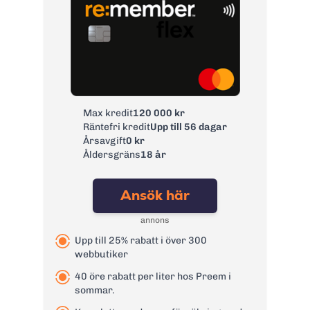
Max kredit
120 000 kr
Räntefri kredit
Upp till 56 dagar
Årsavgift
0 kr
Åldersgräns
18 år
Ansök här
annons
Upp till 25% rabatt i över 300
webbutiker
40 öre rabatt per liter hos Preem i
sommar.