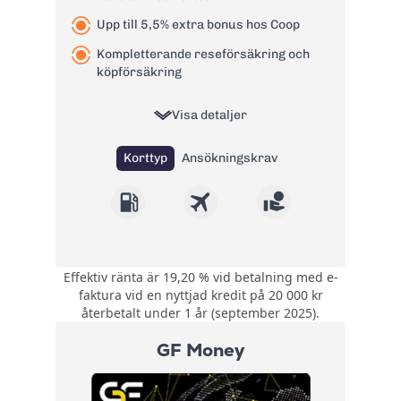
Påminnelseavgift:
60 kr
Upp till 5,5% extra bonus hos Coop
Läs mer om Bank Norwegian
Kompletterande reseförsäkring och
kreditkort Visa
→
köpförsäkring
Visa detaljer
Korttyp
Ansökningskrav
Effektiv ränta är 19,20 % vid betalning med e-
0,5 poäng per krona
faktura vid en nyttjad kredit på 20 000 kr
på allt du handlar
återbetalt under 1 år (september 2025).
Bonus:
med kortet. Upp till
5,5 poäng per krona
GF Money
hos Coop.
Kompletterande
reseförsäkring och