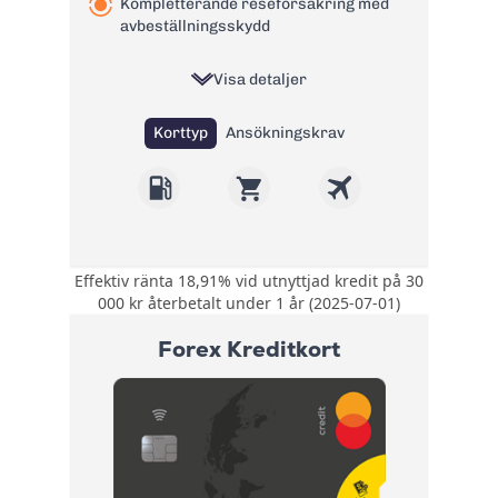
Kompletterande reseförsäkring med
avbeställningsskydd
Visa detaljer
Korttyp
Ansökningskrav
Effektiv ränta 18,91% vid utnyttjad kredit på 30
Upp till 25% rabatt i
000 kr återbetalt under 1 år (2025-07-01)
över 300
Bonus:
webbutiker. 15 öre
Forex Kreditkort
rabatt per liter hos
Preem.
Kompletterande
Försäkring:
reseförsäkring med
avbeställningsskydd
Årsavgift:
0 kr