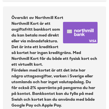
3 %, lägst 45 kr
Översikt av Northmill Kort
bank:
Avgift
Ansökningskrav Northmill Kort
35 kr
pappersfaktura:
Översikt av Northmill Kort
Hur kan jag betala med Northmill Kortet?
Valutapåslag:
1,65 %
Northmill Kort är ett
avgiftsfritt bankkort som
Påminnelseavgift:
60 kr
Så här fungerar betala senare med Northmill
kortet
du kan betala med direkt
Övertrasseringsav
105 kr
eller via månadsfaktura.
gift:
Tar Northmill en kreditupplysning när jag ansöker
Det är inte ett kreditkort
om kort?
Läs mer om More Golf Mastercard
så kortet har ingen kreditgräns. Med
→
Får jag både ett fysiskt kort och ett virtuellt kort?
Northmill Kort får du både ett fysisk kort och
ett virtuellt kort.
Det virtuella kortet får du tillgång till med en gång
Fördelen med kortet är att det inte har
Google Pay, Apple Pay och Samsung Pay
några uttagsavgifter, varken i Sverige eller
utomlands och har inget valutapåslag. Du
Fördelar med Northmill Kort
får också 2% sparränta på pengarna du har
Nackdelar
på kontot. Bankkontot kan du fylla på med
Swish och kortet kan du använda med både
Vad vi tycker om Northmill Kortet
Google Pay och Apple Pay.