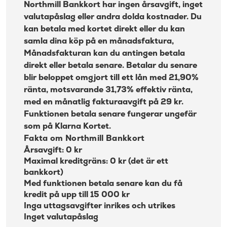
Northmill Kort prislista
Northmill Bankkort har ingen årsavgift, inget
valutapåslag eller andra dolda kostnader. Du
Om Northmill
kan betala med kortet direkt eller du kan
Kundtjänst Northmill Kort
samla dina köp på en månadsfaktura,
Månadsfakturan kan du antingen betala
direkt eller betala senare. Betalar du senare
blir beloppet omgjort till ett lån med 21,90%
ränta, motsvarande 31,73% effektiv ränta,
med en månatlig fakturaavgift på 29 kr.
Funktionen betala senare fungerar ungefär
som på Klarna Kortet.
Fakta om Northmill Bankkort
Årsavgift: 0 kr
Maximal kreditgräns: 0 kr (det är ett
bankkort)
Med funktionen betala senare kan du få
kredit på upp till 15 000 kr
Inga uttagsavgifter inrikes och utrikes
Inget valutapåslag