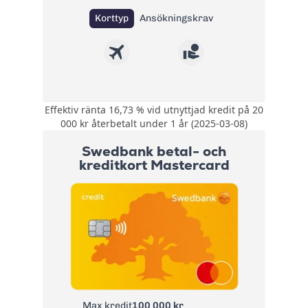
Korttyp
Ansökningskrav
Effektiv ränta 16,73 % vid utnyttjad kredit på 20
Rabatterad
000 kr återbetalt under 1 år (2025-03-08)
valutakurs på 1 %
Bonus:
vid köp i FOREX-
Swedbank betal- och
butiker
kreditkort Mastercard
Kompletterande
reseförsäkring med
Försäkring:
avbeställningsskydd
+ Köpförsäkring
Årsavgift:
225 kr
Ränta:
16,74%
Effektiv ränta:
14,75% - 19,27%
Kontantuttagsavgif
Max kredit
100 000 kr
t inom EU/EES inkl.
2 % lägst 40 SEK