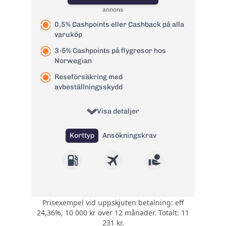
bank:
annons
Avgift
29 kr
0,5% Cashpoints eller Cashback på alla
pappersfaktura:
varuköp
1,65 % på
Valutapåslag:
3-5% Cashpoints på flygresor hos
valutakursen
Norwegian
Påminnelseavgift:
60 kr
Reseförsäkring med
Övertrasseringsav
105 kr
avbeställningsskydd
gift:
Läs mer om Swedbank betal- och
Visa detaljer
kreditkort Mastercard
→
Korttyp
Ansökningskrav
Prisexempel vid uppskjuten betalning: eff
Välj att ha 0,5%
24,36%, 10 000 kr över 12 månader. Totalt: 11
CashPoints eller
231 kr.
Cashback på alla