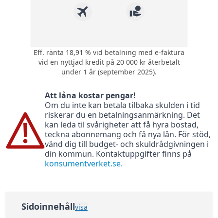
Eff. ränta 18,91 % vid betalning med e-faktura
1 poäng i bonus på
vid en nyttjad kredit på 20 000 kr återbetalt
varje krona du
Bonus:
under 1 år (september 2025).
använder med
kortet.
Att låna kostar pengar!
Kompletterande
Om du inte kan betala tilbaka skulden i tid
Försäkring:
reseförsäkring med
riskerar du en betalningsanmärkning. Det
avbeställningsskydd
kan leda til svårigheter att få hyra bostad,
0 kr (295 kr) - gratis
teckna abonnemang och få nya lån. För stöd,
Årsavgift:
första året sedan
vänd dig till budget- och skuldrådgivningen i
295 kr per år
din kommun. Kontaktuppgifter finns på
konsumentverket.se.
Ränta:
18,24%
Effektiv ränta:
18,91%
Kontantuttag i
3 %, lägst 45 kr
bankomat:
Sidoinnehåll
visa
Kontantuttag i