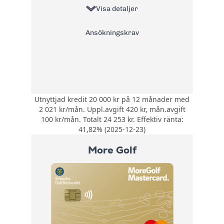
Läs mer om Coop Mastercard
Visa detaljer
→
Ansökningskrav
Utnyttjad kredit 20 000 kr på 12 månader med
Bonus:
Ingen bonus
2 021 kr/mån. Uppl.avgift 420 kr, mån.avgift
Försäkring:
Ingen inkluderad
100 kr/mån. Totalt 24 253 kr. Effektiv ränta:
Årsavgift:
41,82% (2025-12-23)
0 kr
20% +
More Golf
Ränta:
referansränta
Effektiv ränta:
41,82%
Kontantuttag i
0 kr
bankomat:
Kontantuttag i
0 kr
bank: