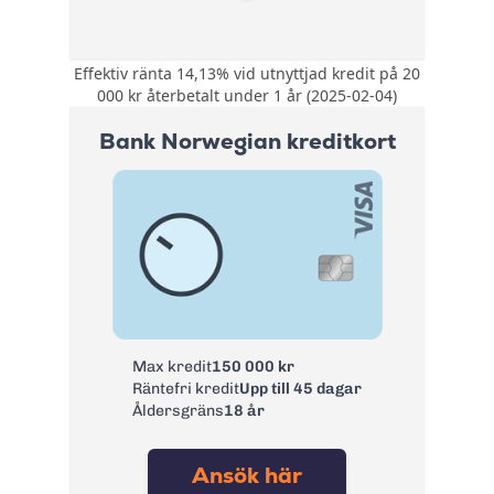
Effektiv ränta 14,13% vid utnyttjad kredit på 20
Kompletterande
000 kr återbetalt under 1 år (2025-02-04)
reseförsäkring med
bland annat
Bank Norwegian kreditkort
avbeställningskydd.
Försäkring:
Köpförsäkring med
allriskförsäkring,
prisgaranti och
förlängt garanti.
0 kr första året
därefter 195 kr/år.
Årsavgift:
Nyckelkund hos
Swedbank 0 kr
Ränta:
14,25%
Max kredit
150 000 kr
Räntefri kredit
Upp till 45 dagar
Effektiv ränta:
14,13%
Åldersgräns
18 år
Kontantuttag i
3 %, lägst 45 kr
bankomat:
Ansök här
Kontantuttag i
3 %, lägst 45 kr