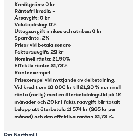
Kreditgräns: 0 kr
Räntefri kredit: –
Årsavgift: 0 kr
Valutapåslag: 0%
Uttagsavgift inrikes och utrikes: 0 kr
Sparränta: 2%
Priser vid betala senare
Fakturaavgift: 29 kr
Nominell ränta: 21,90%
Effektiv ränta: 31,73%
Ränteexempel
Prisexempel vid nyttjande av delbetalning:
Vid kredit om 10 000 kr till 21,90 % nominell
ränta (rörlig) med en återbetalningstid på 12
månader och 29 kr i fakturaavgift blir totalt
belopp att återbetala 11 574 kr (965 kr per
månad) och den effektiva räntan 31,73 %.
Om Northmill