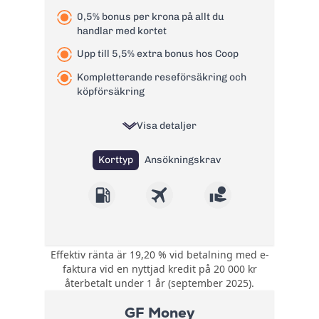
0,5% bonus per krona på allt du
Valutapåslag:
1,99%
handlar med kortet
Påminnelseavgift:
60 kr
Upp till 5,5% extra bonus hos Coop
Läs mer om Bank Norwegian
Kompletterande reseförsäkring och
kreditkort Visa
→
köpförsäkring
Visa detaljer
Korttyp
Ansökningskrav
Effektiv ränta är 19,20 % vid betalning med e-
0,5 poäng per krona
faktura vid en nyttjad kredit på 20 000 kr
på allt du handlar
återbetalt under 1 år (september 2025).
Bonus:
med kortet. Upp till
5,5 poäng per krona
GF Money
hos Coop.