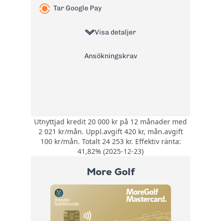
Övertrasseringsav
Tar Google Pay
105 kr
gift:
Läs mer om Coop Mastercard
Visa detaljer
→
Ansökningskrav
Utnyttjad kredit 20 000 kr på 12 månader med
Bonus:
Ingen bonus
2 021 kr/mån. Uppl.avgift 420 kr, mån.avgift
Försäkring:
Ingen inkluderad
100 kr/mån. Totalt 24 253 kr. Effektiv ränta:
Årsavgift:
41,82% (2025-12-23)
0 kr
20% +
More Golf
Ränta:
referansränta
Effektiv ränta:
41,82%
Kontantuttag i
0 kr
bankomat: