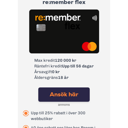
re:member flex
Max kredit
120 000 kr
Räntefri kredit
Upp till 56 dagar
Årsavgift
0 kr
Åldersgräns
18 år
Ansök här
annons
Upp till 25% rabatt i över 300
webbutiker
40 öre rabatt per liter hos Preem i