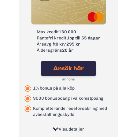
Kontantuttag i
0 kr
bank:
Avgift
0 kr
pappersfaktura:
Max kredit
160 000
Valutapåslag:
2%
Räntefri kredit
Upp till 55 dagar
Påminnelseavgift:
60 kr
Årsavgift
0 kr/295 kr
Åldersgräns
20 år
Övertrasseringsav
0 kr
gift:
Ansök här
Läs mer om GF Money Kreditkort
→
annons
1% bonus på alla köp
9000 bonuspoäng i välkomstpoäng
Kompletterande reseförsäkring med
avbeställningsskydd
Visa detaljer