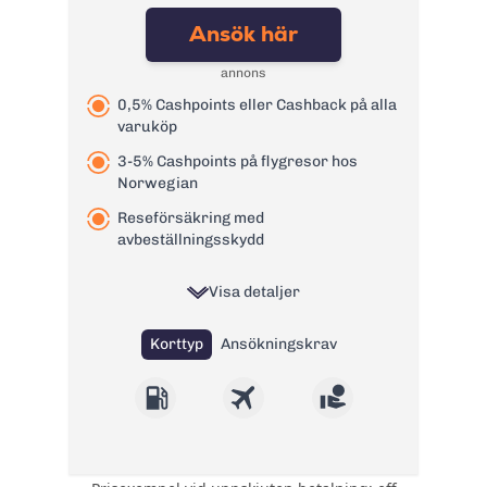
bankomat:
Ansök här
Kontantuttag i
3 %, lägst 45 kr
bank:
annons
Avgift
29 kr
0,5% Cashpoints eller Cashback på alla
pappersfaktura:
varuköp
1,65 % på
Valutapåslag:
3-5% Cashpoints på flygresor hos
valutakursen
Norwegian
Påminnelseavgift:
60 kr
Reseförsäkring med
Övertrasseringsav
105 kr
avbeställningsskydd
gift:
Läs mer om Swedbank betal- och
Visa detaljer
kreditkort Mastercard
→
Korttyp
Ansökningskrav