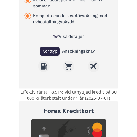
sommar.
Kompletterande reseförsäkring med
avbeställningsskydd
Visa detaljer
Korttyp
Ansökningskrav
Effektiv ränta 18,91% vid utnyttjad kredit på 30
Upp till 25% rabatt i
000 kr återbetalt under 1 år (2025-07-01)
över 300
Bonus:
webbutiker. 15 öre
Forex Kreditkort
rabatt per liter hos
Preem.
Kompletterande
Försäkring:
reseförsäkring med