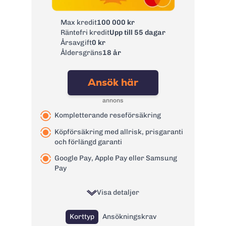
Kontantuttagsavgif
Max kredit
100 000 kr
t inom EU/EES inkl.
2 % lägst 40 SEK
Räntefri kredit
Upp till 55 dagar
Sverige:
Årsavgift
0 kr
Kontantuttagsavgif
0 kr
Åldersgräns
18 år
t utanför EU/EES:
Kontantuttagsavgif
0 kr
Ansök här
t på FOREX:
Avgift
annons
29 kr
pappersfaktura:
Kompletterande reseförsäkring
Valutapåslag:
0%
Köpförsäkring med allrisk, prisgaranti
Påminnelseavgift:
60 kr
och förlängd garanti
Övertrasseringsav
125 kr
Google Pay, Apple Pay eller Samsung
gift:
Pay
Läs mer om FOREX Kreditkort
→
Visa detaljer
Korttyp
Ansökningskrav