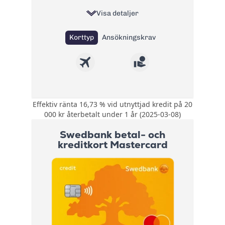
Visa detaljer
Korttyp
Ansökningskrav
Effektiv ränta 16,73 % vid utnyttjad kredit på 20
Rabatterad
000 kr återbetalt under 1 år (2025-03-08)
valutakurs på 1 %
Bonus:
vid köp i FOREX-
Swedbank betal- och
butiker
kreditkort Mastercard
Kompletterande
reseförsäkring med
Försäkring:
avbeställningsskydd
+ Köpförsäkring
Årsavgift:
225 kr
Ränta:
16,74%
Effektiv ränta:
14,75% - 19,27%