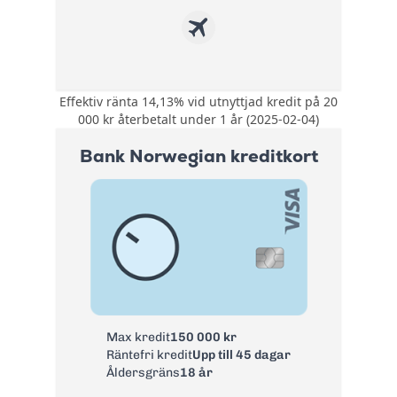
Effektiv ränta 14,13% vid utnyttjad kredit på 20
Kompletterande
000 kr återbetalt under 1 år (2025-02-04)
reseförsäkring med
bland annat
Bank Norwegian kreditkort
avbeställningskydd.
Försäkring:
Köpförsäkring med
allriskförsäkring,
prisgaranti och
förlängt garanti.
0 kr första året
därefter 195 kr/år.
Årsavgift:
Nyckelkund hos
Swedbank 0 kr
Ränta:
14,25%
Max kredit
150 000 kr
Räntefri kredit
Upp till 45 dagar
Effektiv ränta:
14,13%
Åldersgräns
18 år
Kontantuttag i
3 %, lägst 45 kr