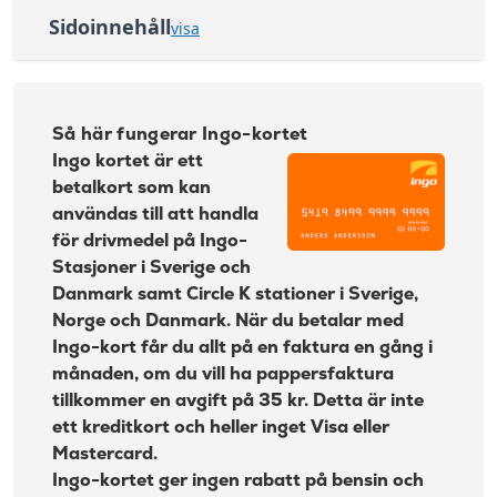
3 %, lägst 45 kr
bankomat:
Sidoinnehåll
visa
Kontantuttag i
3 %, lägst 45 kr
Så här fungerar Ingo-kortet
bank:
Avgift
35 kr
pappersfaktura:
Så här fungerar Ingo-kortet
Ingo kort kreditgräns
Valutapåslag:
1,65 %
Ingo kortet är ett
betalkort som kan
Påminnelseavgift:
60 kr
Det tas en kreditupplysning när du ansöker om
Ingo-kortet
användas till att handla
Övertrasseringsav
105 kr
för drivmedel på Ingo-
gift:
Fakturering och betalningsvillkor
Stasjoner i Sverige och
Läs mer om More Golf Mastercard
INGO Mastercard? Beräkna dina kostnader
Danmark samt Circle K stationer i Sverige,
→
Norge och Danmark. När du betalar med
Kreditkort med bensinrabatt
Ingo-kort får du allt på en faktura en gång i
Ingo Kort priser
månaden, om du vill ha pappersfaktura
tillkommer en avgift på 35 kr. Detta är inte
Om Ingo
ett kreditkort och heller inget Visa eller
Mastercard.
Ingo-kortet ger ingen rabatt på bensin och