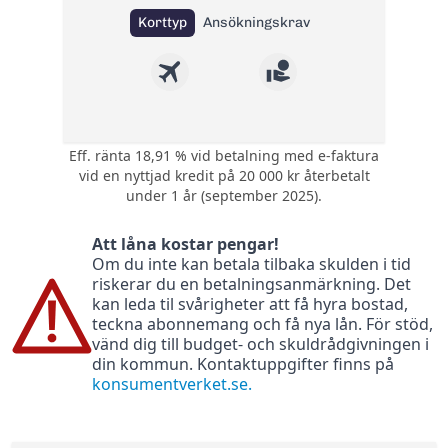
Korttyp
Ansökningskrav
Eff. ränta 18,91 % vid betalning med e-faktura
1 poäng i bonus på
vid en nyttjad kredit på 20 000 kr återbetalt
varje krona du
Bonus:
under 1 år (september 2025).
använder med
kortet.
Att låna kostar pengar!
Kompletterande
Om du inte kan betala tilbaka skulden i tid
Försäkring:
reseförsäkring med
riskerar du en betalningsanmärkning. Det
avbeställningsskydd
kan leda til svårigheter att få hyra bostad,
0 kr (295 kr) - gratis
teckna abonnemang och få nya lån. För stöd,
Årsavgift:
första året sedan
vänd dig till budget- och skuldrådgivningen i
295 kr per år
din kommun. Kontaktuppgifter finns på
konsumentverket.se.
Ränta:
18,24%
Effektiv ränta:
18,91%
Kontantuttag i