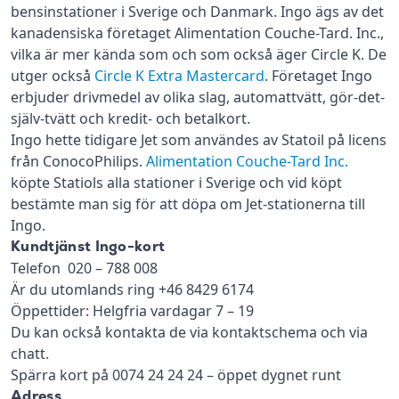
bensinstationer i Sverige och Danmark. Ingo ägs av det
kanadensiska företaget Alimentation Couche-Tard. Inc.,
vilka är mer kända som och som också äger Circle K. De
utger också
Circle K Extra Mastercard
. Företaget Ingo
erbjuder drivmedel av olika slag, automattvätt, gör-det-
själv-tvätt och kredit- och betalkort.
Ingo hette tidigare Jet som användes av Statoil på licens
från ConocoPhilips.
Alimentation Couche-Tard Inc.
köpte Statiols alla stationer i Sverige och vid köpt
bestämte man sig för att döpa om Jet-stationerna till
Ingo.
Kundtjänst Ingo-kort
Telefon 020 – 788 008
Är du utomlands ring +46 8429 6174
Öppettider: Helgfria vardagar 7 – 19
Du kan också kontakta de via kontaktschema och via
chatt.
Spärra kort på 0074 24 24 24 – öppet dygnet runt
Adress